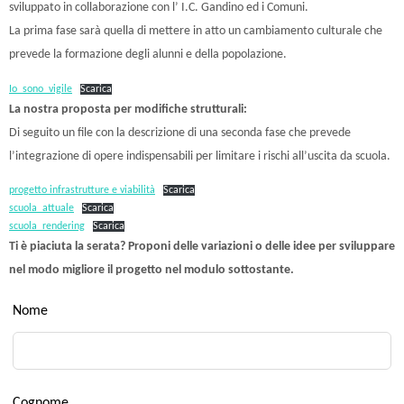
sviluppato in collaborazione con l’ I.C. Gandino ed i Comuni.
La prima fase sarà quella di mettere in atto un cambiamento culturale che
prevede la formazione degli alunni e della popolazione.
Io_sono_vigile
Scarica
La nostra proposta per modifiche strutturali:
Di seguito un file con la descrizione di una seconda fase che prevede
l’integrazione di opere indispensabili per limitare i rischi all’uscita da scuola.
progetto infrastrutture e viabilità
Scarica
scuola_attuale
Scarica
scuola_rendering
Scarica
Ti è piaciuta la serata? Proponi delle variazioni o delle idee per sviluppare
nel modo migliore il progetto nel modulo sottostante.
Leave
Nome
this
field
blank
Cognome