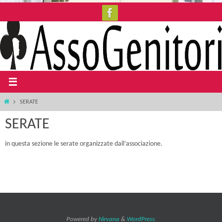
Salta
al
contenuto
Home
SERATE
SERATE
in questa sezione le serate organizzate dall’associazione.
Powered by
Nirvana
&
WordPress.